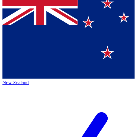
New Zealand