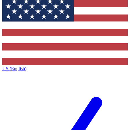
US (English)