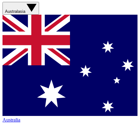
Australasia
Australia