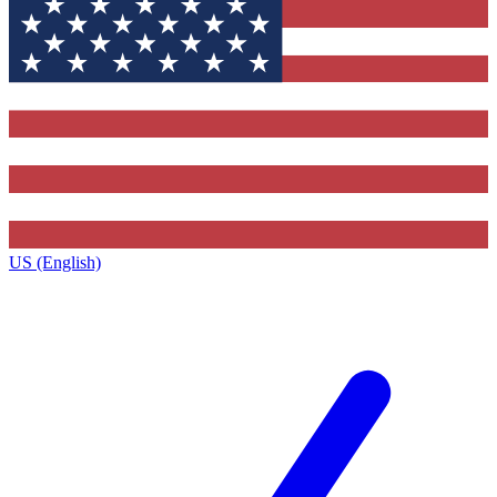
US (English)