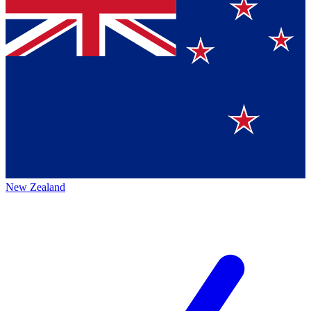
New Zealand