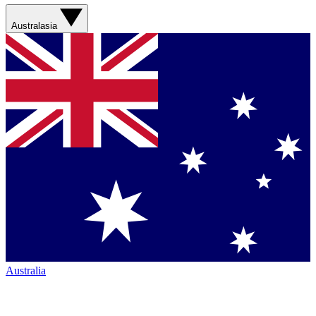
Australasia
Australia