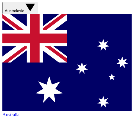
Australasia
Australia