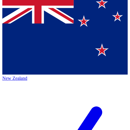
New Zealand