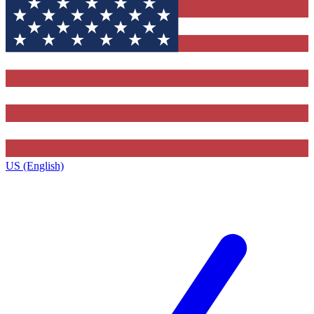
US (English)