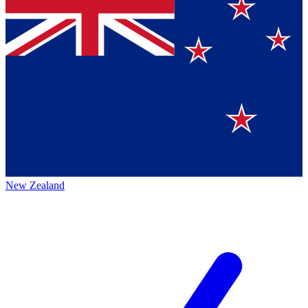
New Zealand