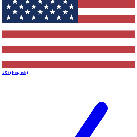
US (English)