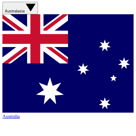
Australasia
Australia