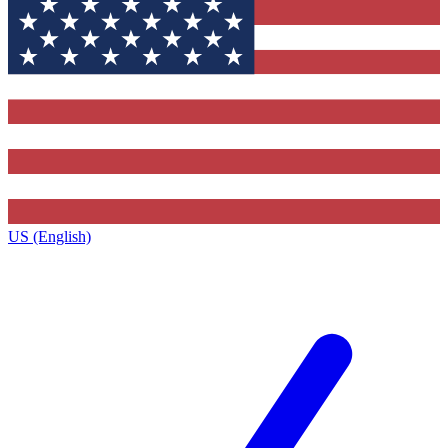
US (English)