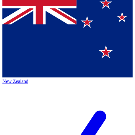
New Zealand