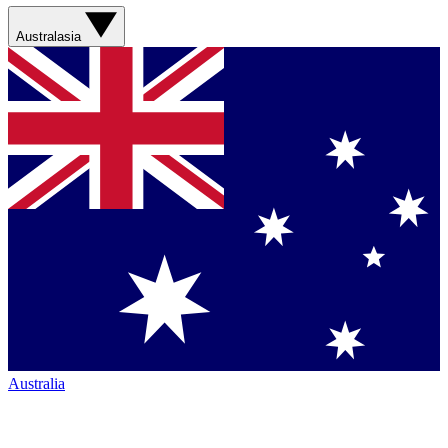
Australasia
Australia