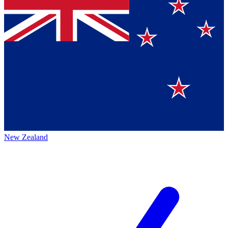
New Zealand