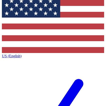
US (English)