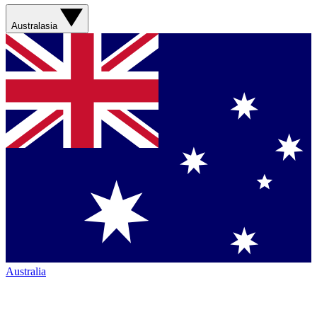
Australasia
Australia