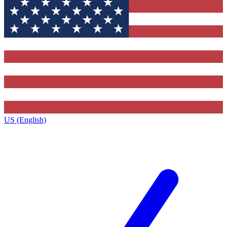
US (English)