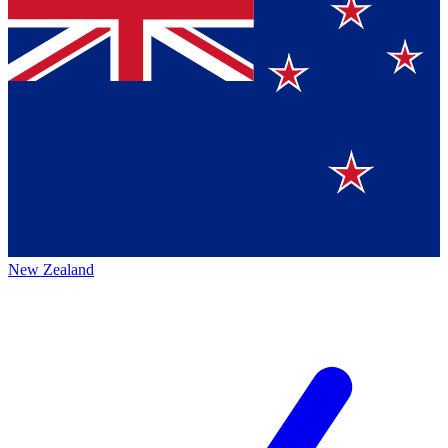
New Zealand