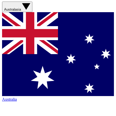
Australasia
Australia