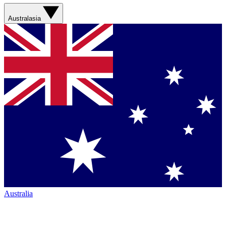
Australasia
Australia