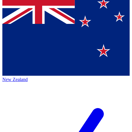
New Zealand