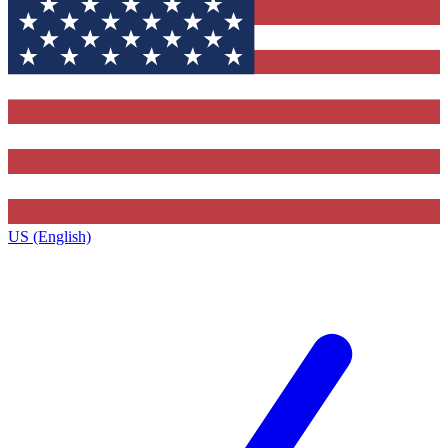
US (English)