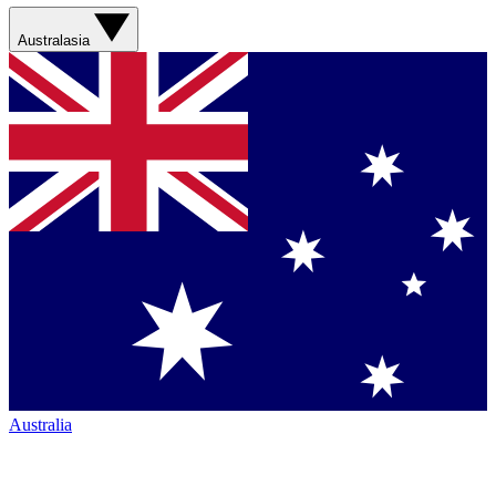
Australasia
Australia