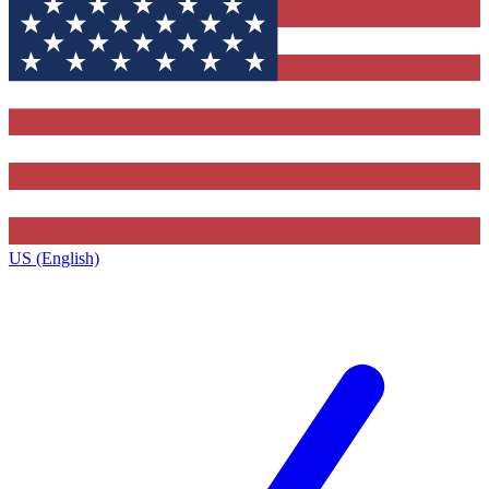
US (English)