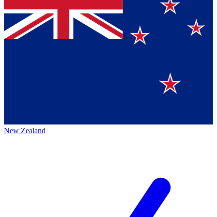
New Zealand