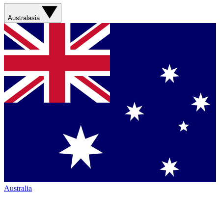
Australasia
Australia