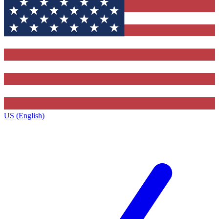
US (English)