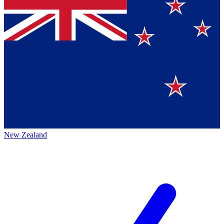
New Zealand