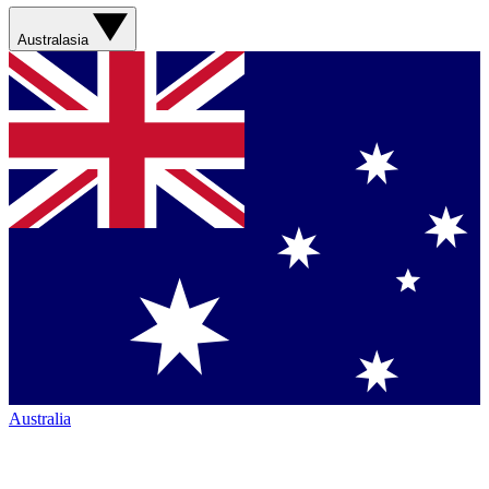
Australasia
Australia