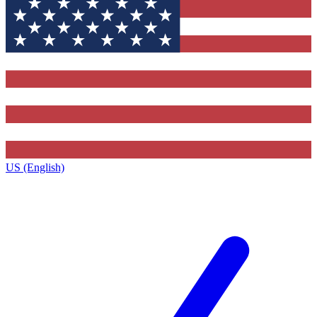
US (English)