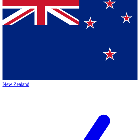
New Zealand