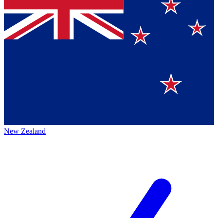
New Zealand