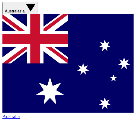
Australasia
Australia