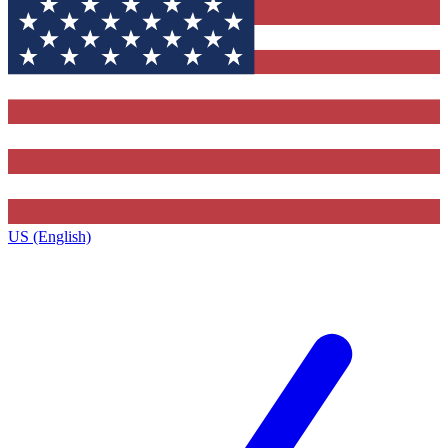
US (English)