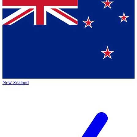
New Zealand