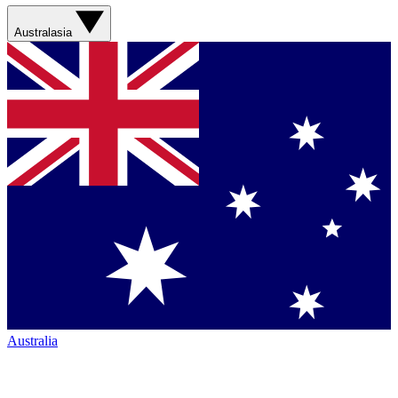
Australasia
Australia