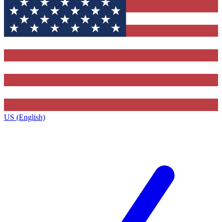
US (English)