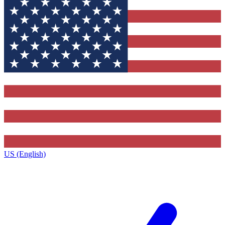
US (English)