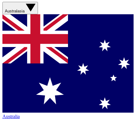
Australasia
Australia