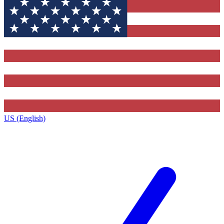
US (English)