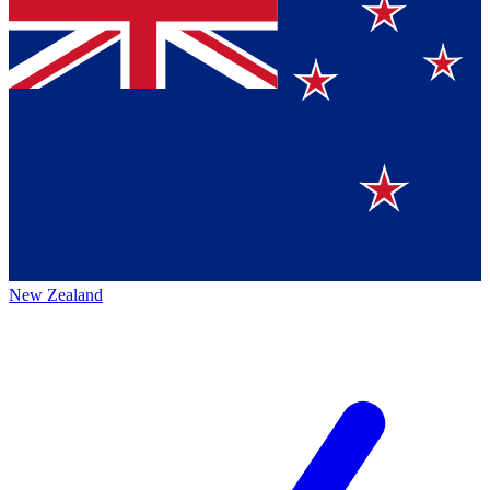
New Zealand