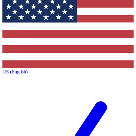
US (English)