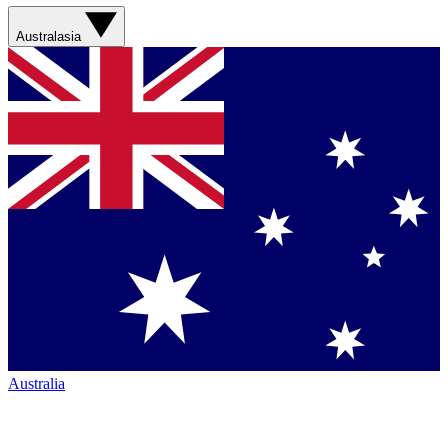
Australasia
Australia