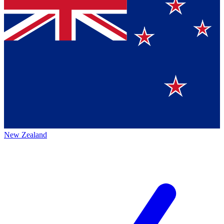
New Zealand