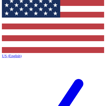
US (English)