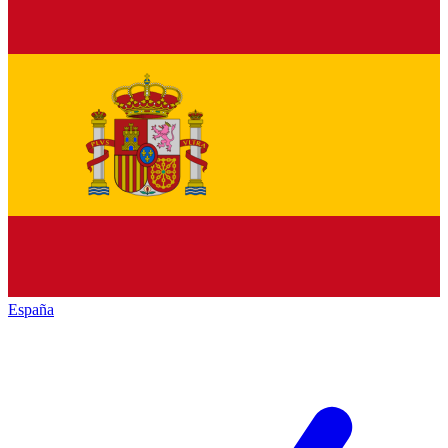
España