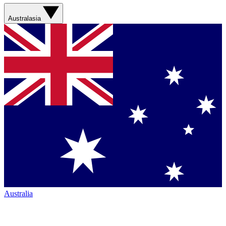
Australasia
Australia