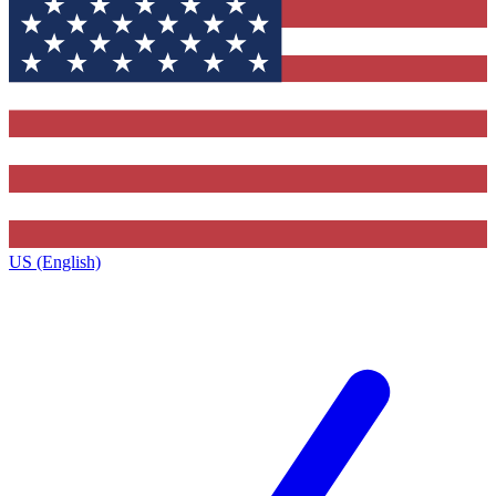
US (English)