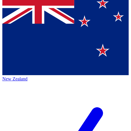
New Zealand