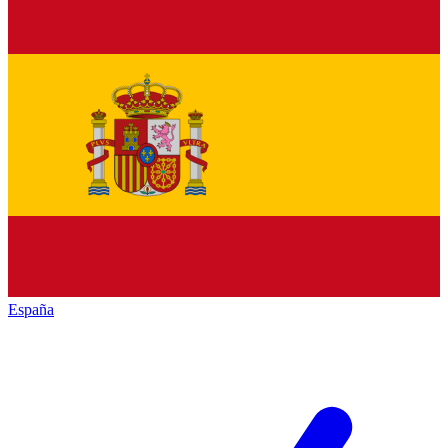
España