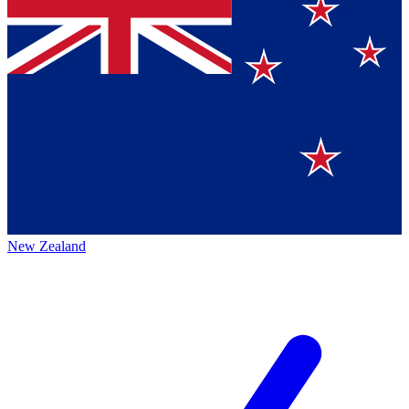
New Zealand