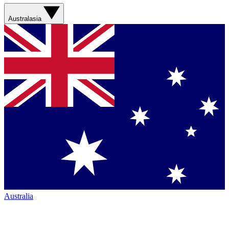
Australasia
Australia