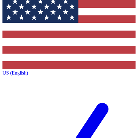
US (English)