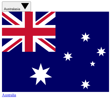
Australasia
Australia