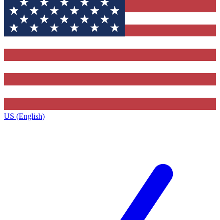
US (English)