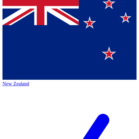
New Zealand