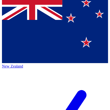
New Zealand