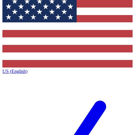
US (English)