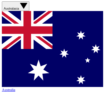
Australasia
Australia