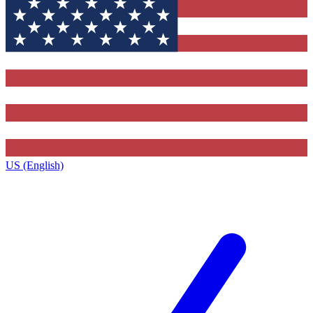
US (English)