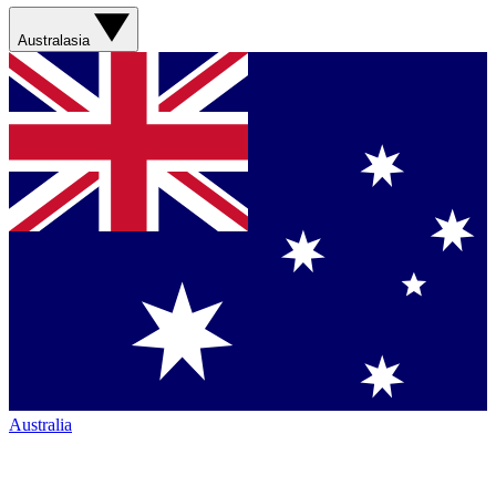
Australasia
Australia