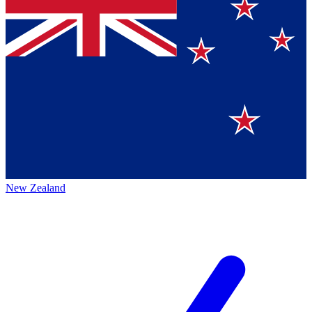
New Zealand