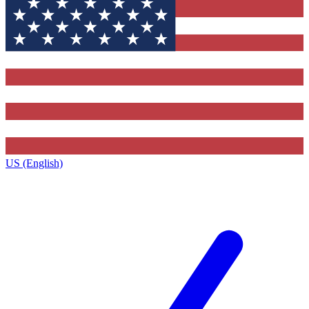
US (English)