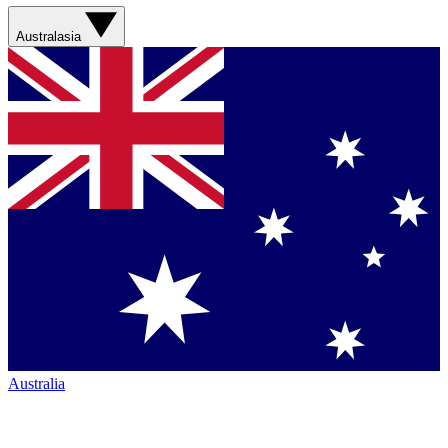
Australasia
Australia