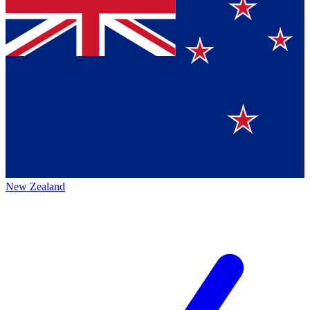
New Zealand