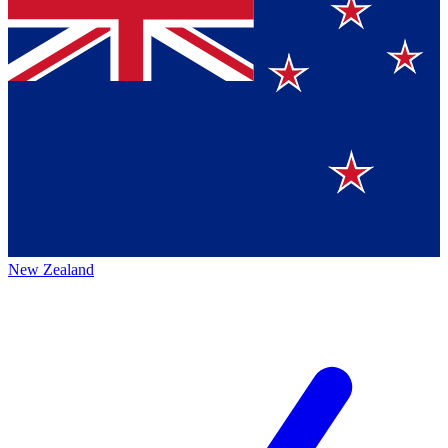
New Zealand