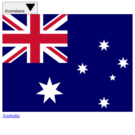
Australasia
Australia