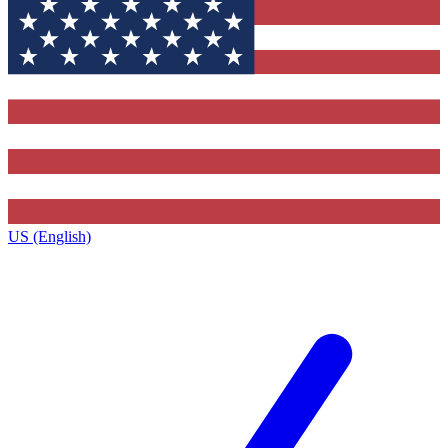
US (English)