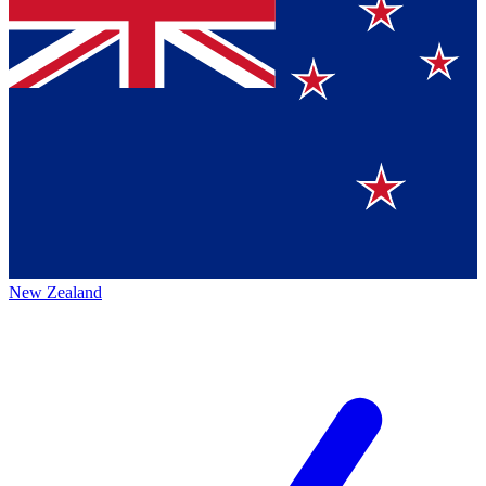
New Zealand