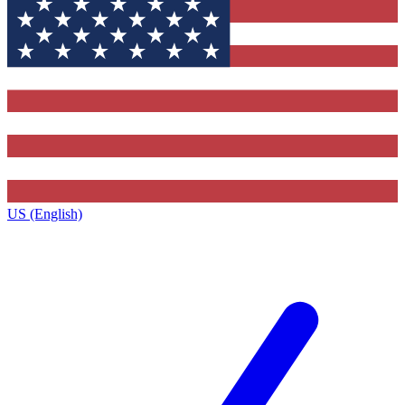
US (English)