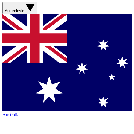
Australasia
Australia