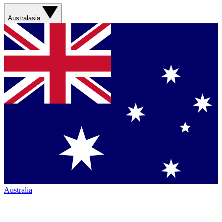
Australasia
Australia