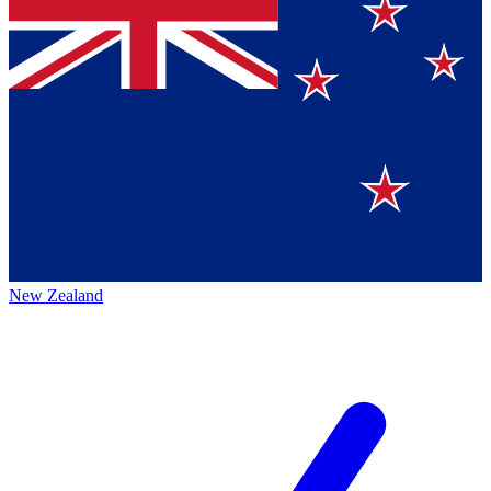
New Zealand