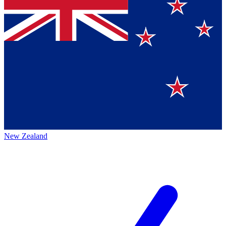
New Zealand