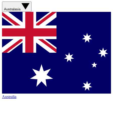
Australasia
Australia