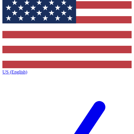
US (English)