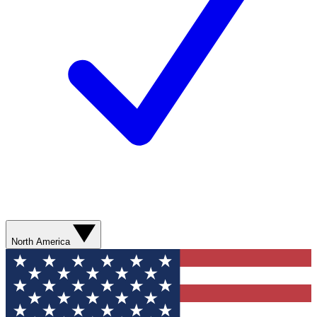
North America