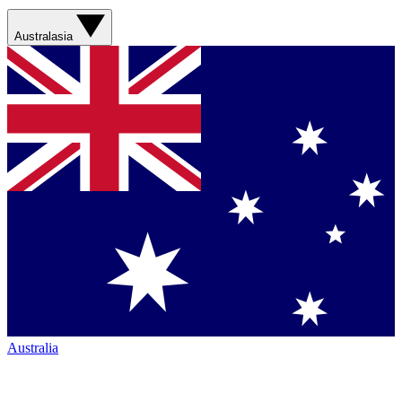
Australasia
Australia