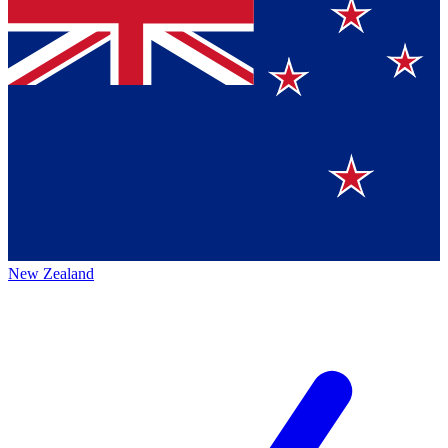
New Zealand