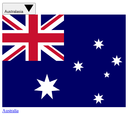
Australasia
Australia