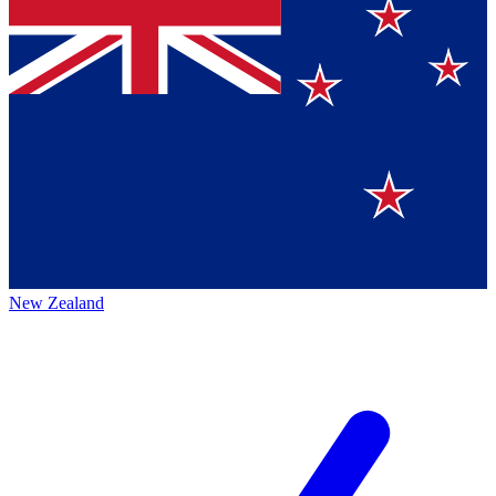
New Zealand