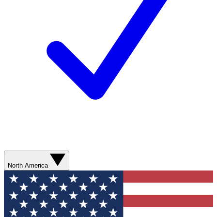
North America