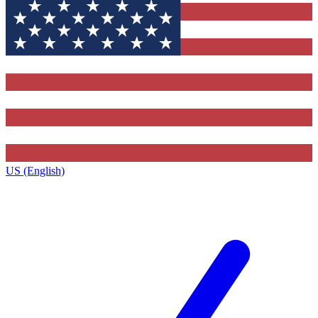
US (English)