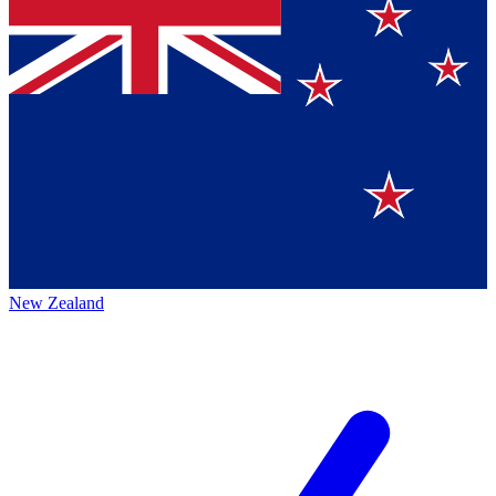
New Zealand