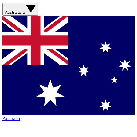
Australasia
Australia