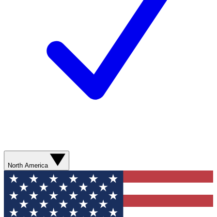
North America