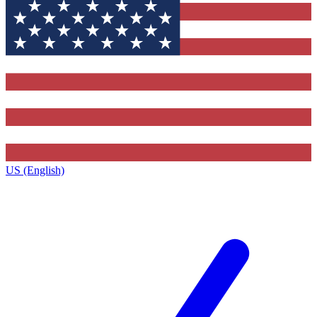
US (English)