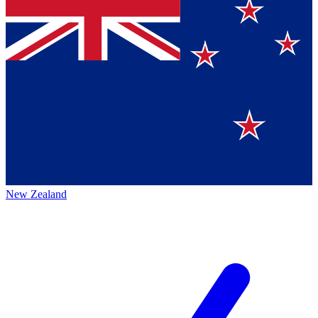
New Zealand