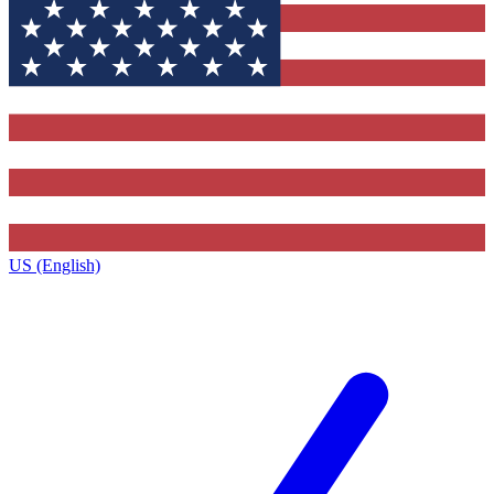
US (English)