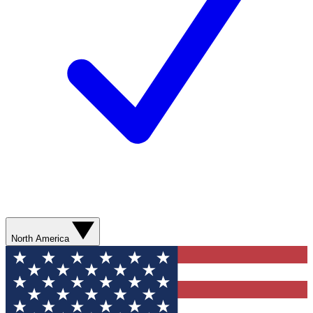
North America