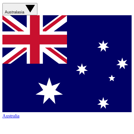
Australasia
Australia