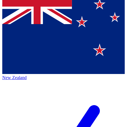
New Zealand