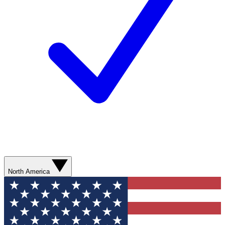
North America