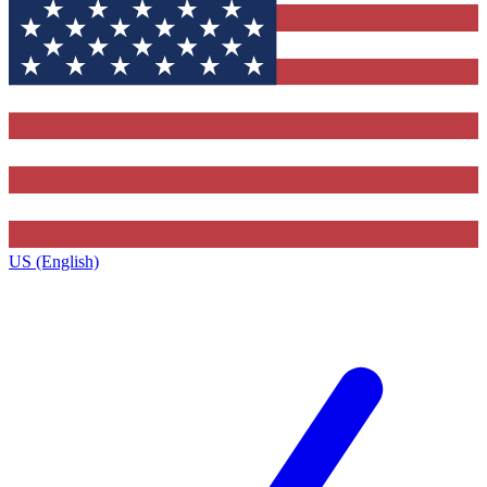
US (English)