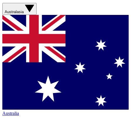
Australasia
Australia