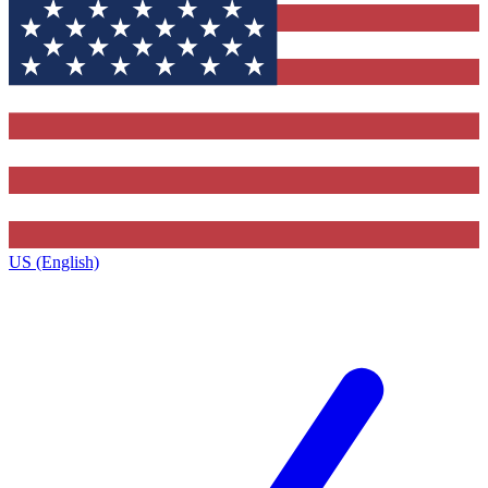
US (English)