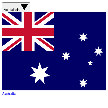
Australasia
Australia