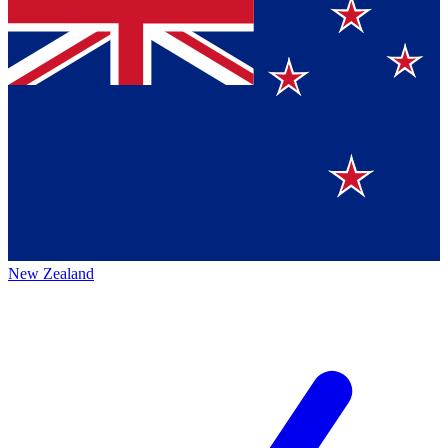
New Zealand