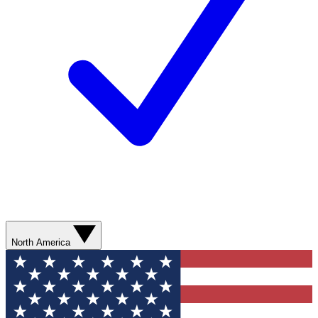
North America