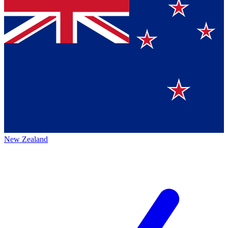
New Zealand