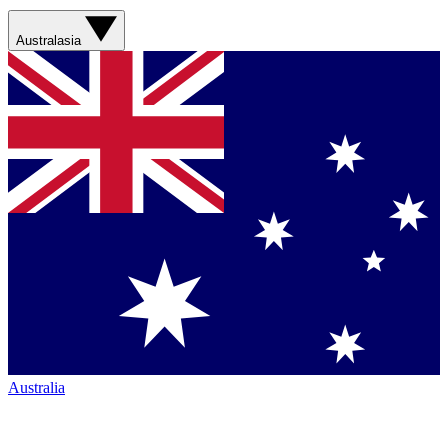
Australasia
Australia