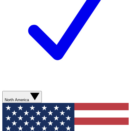
North America