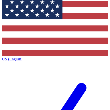
US (English)