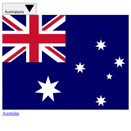
Australasia
Australia