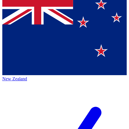
New Zealand