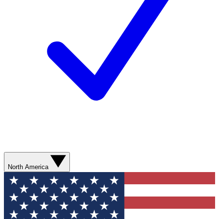
North America