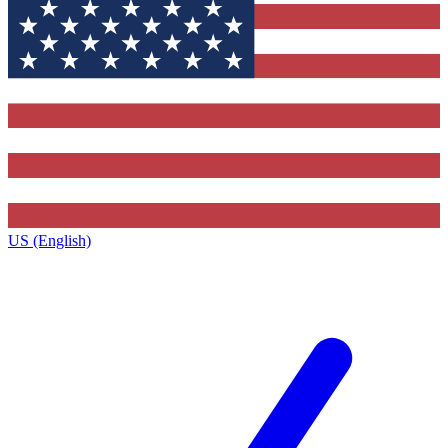
US (English)