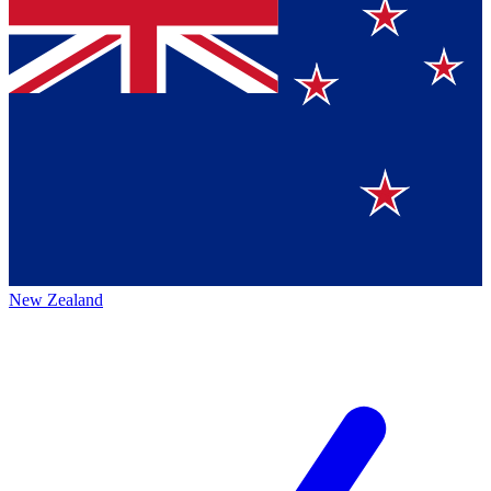
New Zealand