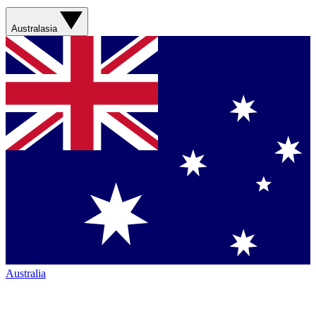
Australasia
Australia