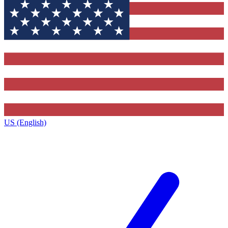
US (English)