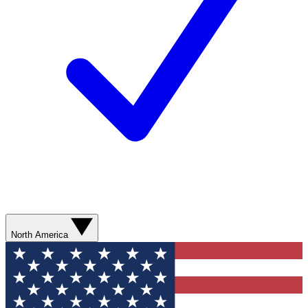
North America