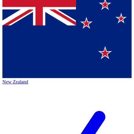
New Zealand