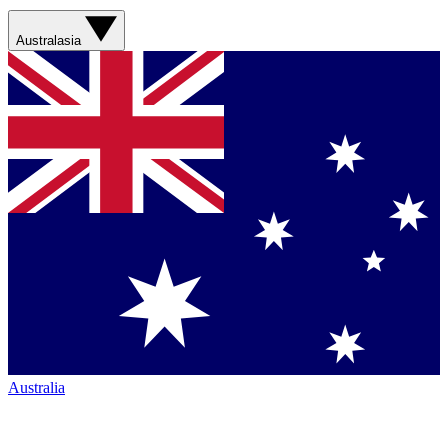
Australasia
Australia