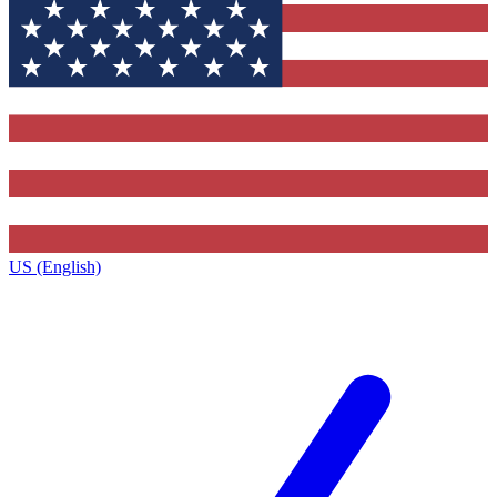
US (English)