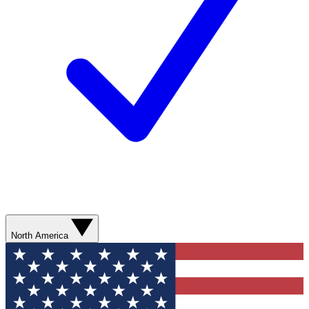
North America