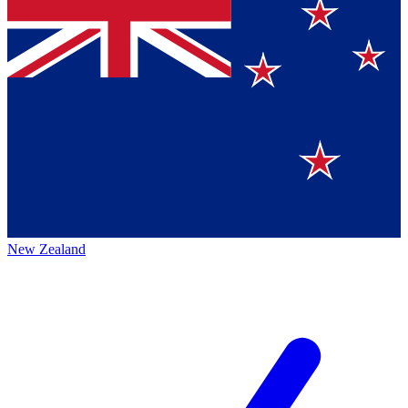
New Zealand