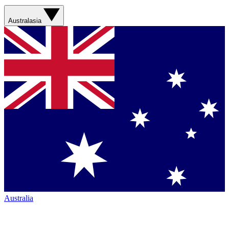
Australasia
Australia