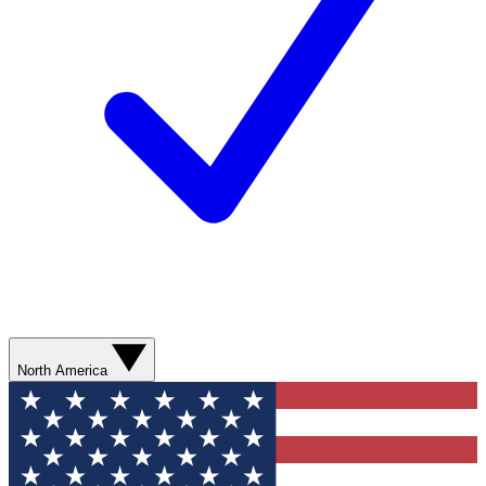
North America