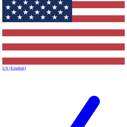
US (English)