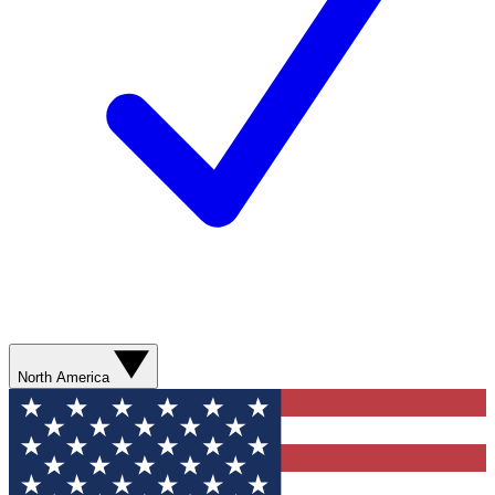
North America