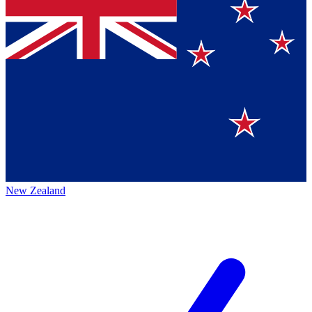
New Zealand