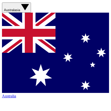
Australasia
Australia