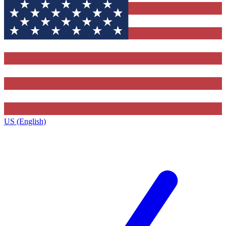
US (English)