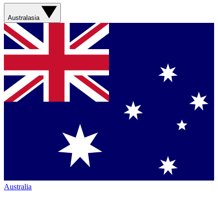
Australasia
Australia