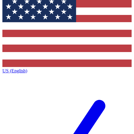
US (English)