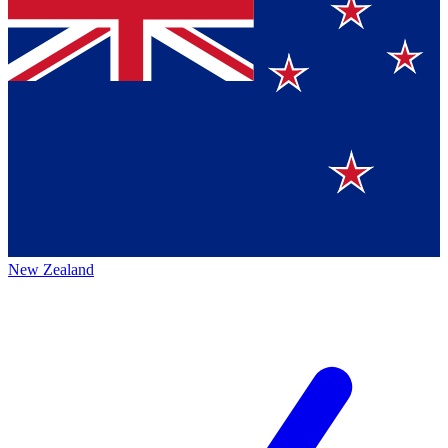
New Zealand