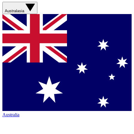
Australasia
Australia