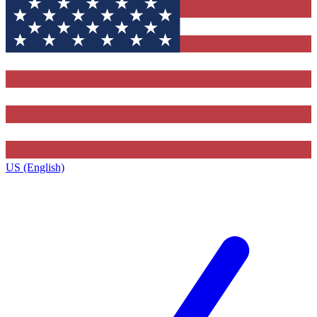
US (English)