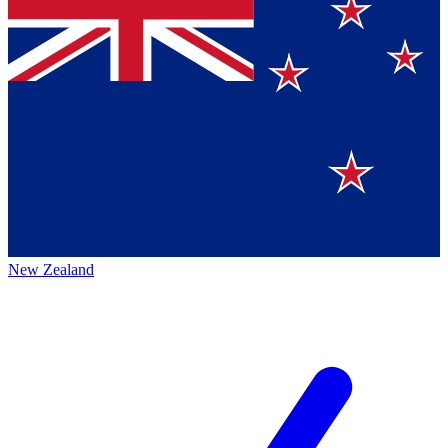
New Zealand