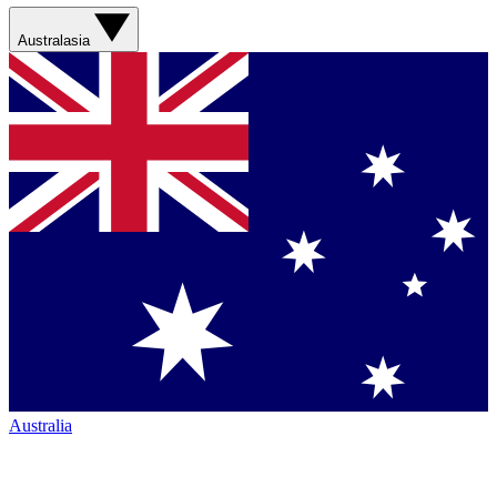
Australasia
Australia