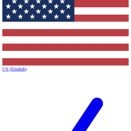
US (English)