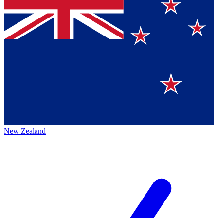
New Zealand