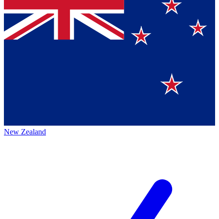
New Zealand