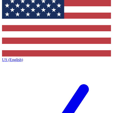
US (English)