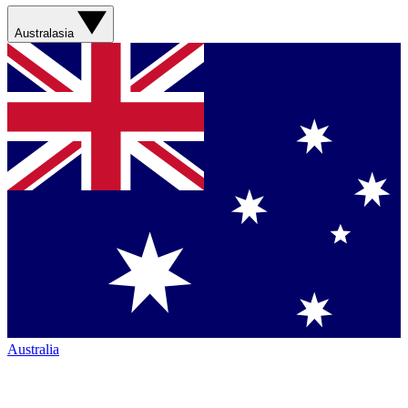
Australasia
Australia