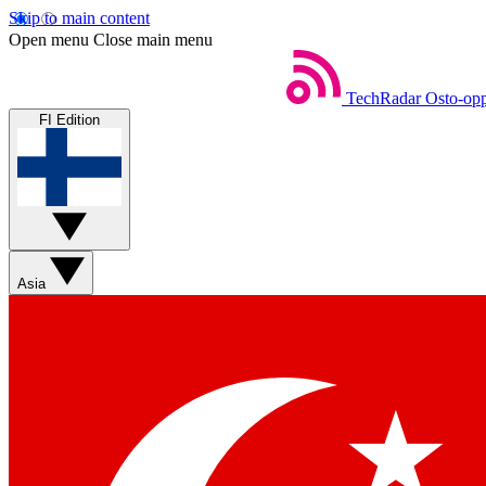
Skip to main content
Open menu
Close main menu
TechRadar
Osto-opp
FI Edition
Asia