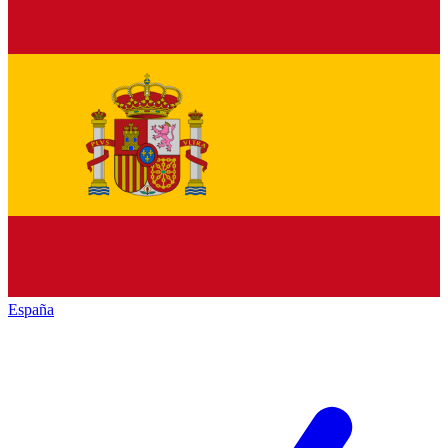
España