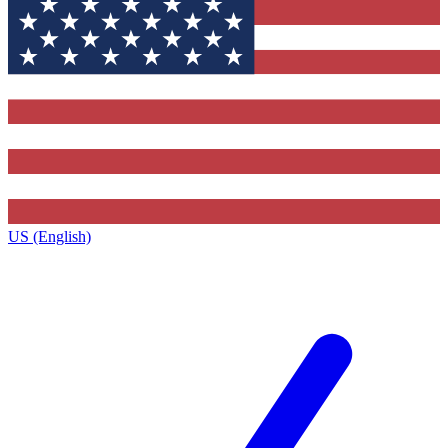
US (English)