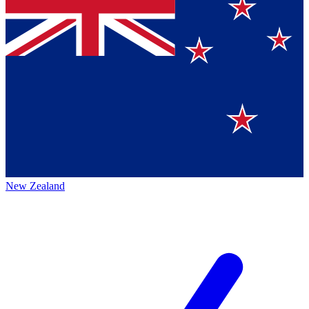
New Zealand