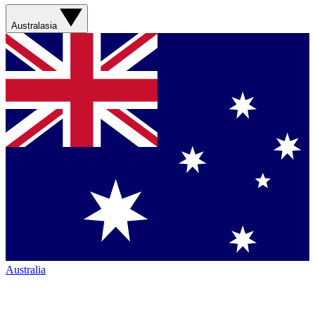
Australasia
Australia