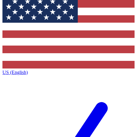
US (English)