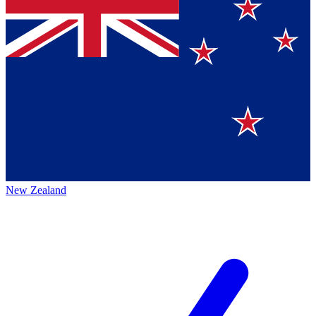
New Zealand