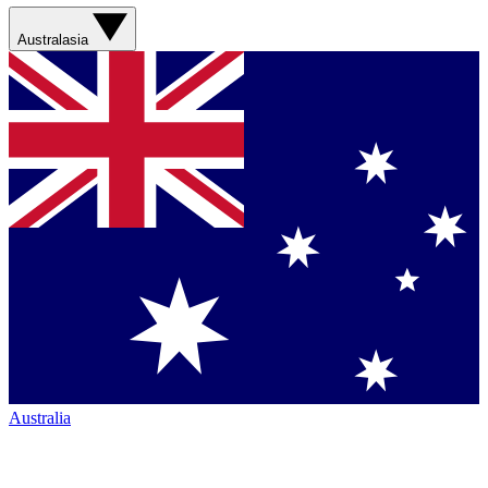
Australasia
Australia