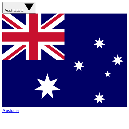
Australasia
Australia