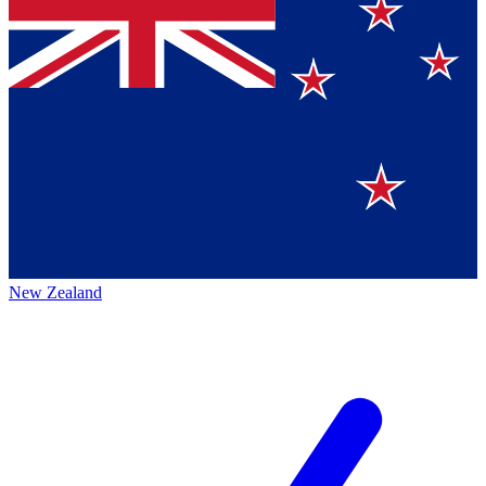
New Zealand