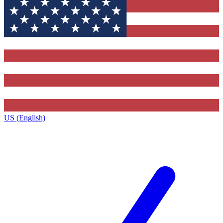
US (English)