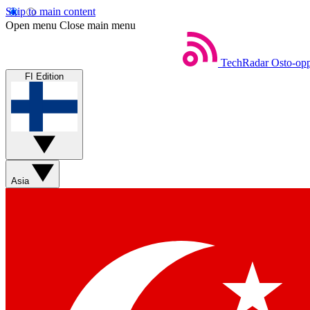
Skip to main content
Open menu
Close main menu
TechRadar
Osto-opp
FI Edition
Asia