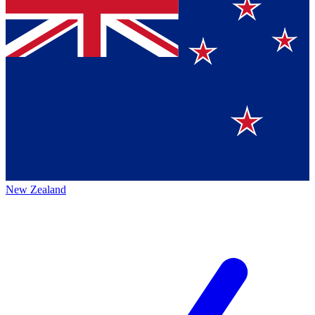
New Zealand