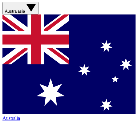
Australasia
Australia