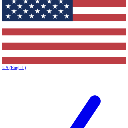
US (English)