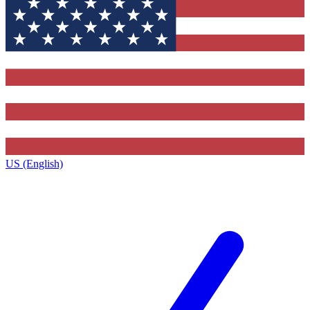
US (English)