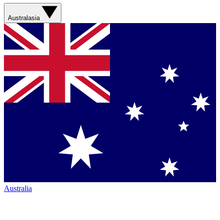
Australasia
Australia