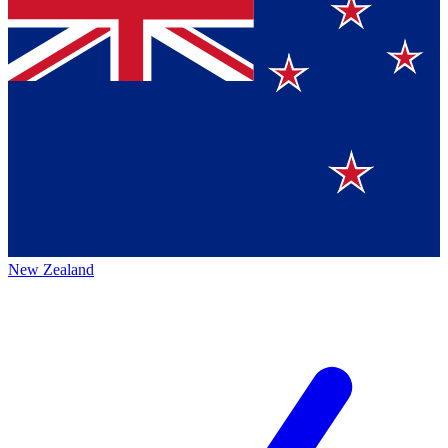
New Zealand